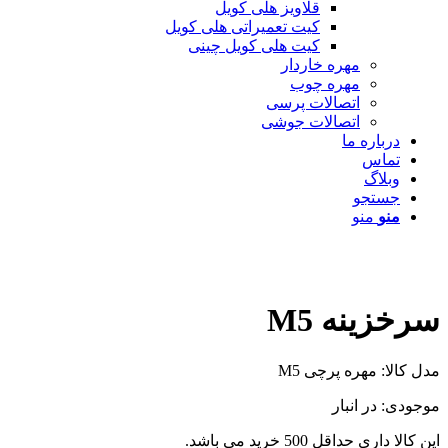
قلاویز هلی کویل
کیت تعمیراتی هلی کویل
کیت هلی کویل چینی
مهره خاردار
مهره چوب
اتصالات پرسی
اتصالات جوشی
درباره ما
تماس
وبلاگ
جستجو
منو
منو
سرخزینه M5
مدل کالا: مهره پرچی M5
موجودی: در انبار
این کالا داری حداقل 500 خرید می باشد.