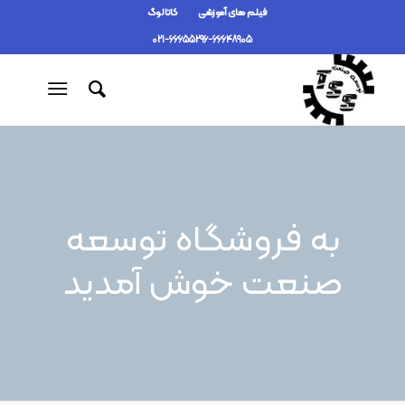
فیلم های آموزشی
کاتالوگ
021-66655296-66648905
به فروشگاه توسعه
صنعت خوش آمدید