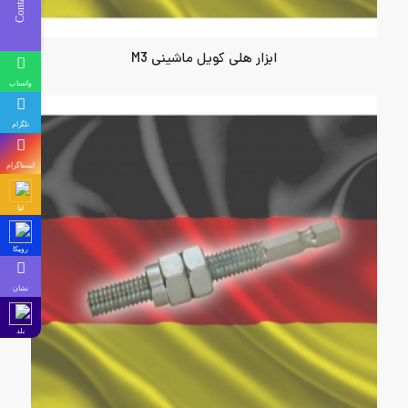
ابزار هلی کویل ماشینی M3
واتساپ
تلگرام
اینستاگرام
ایتا
روبیکا
نشان
بلد