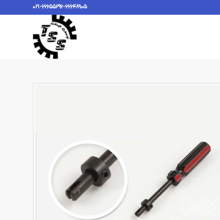
021-66655296-66648905