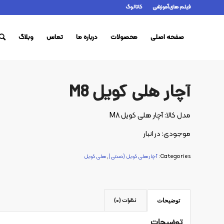
فیلم های آموزشی
کاتالوگ
صفحه اصلی
محصولات
درباره ما
تماس
وبلاگ
آچار هلی کویل M8
مدل کالا: آچار هلی کویل M8
موجودی: در انبار
Categories:
آچار هلی کویل (دستی)
,
هلی کویل
نظرات (0)
توضیحات
توضیحات