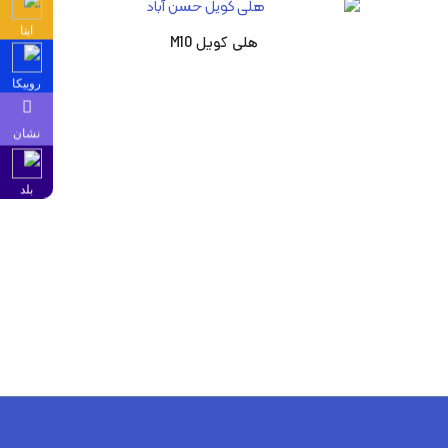
ایتا
هلی کویل M10
روبیکا
نشان
بلد