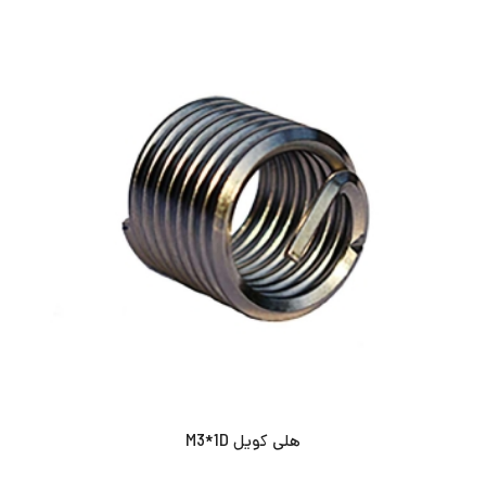
هلی کویل M3*1D