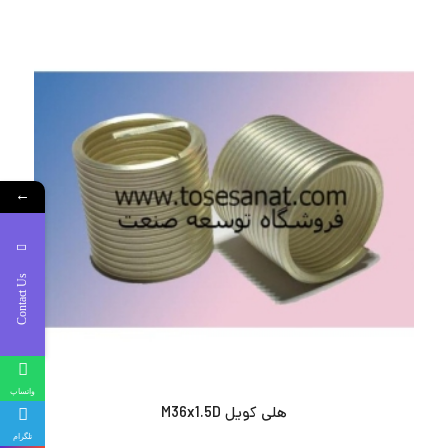
←
Contact Us
واتساپ
هلی کویل M36x1.5D
تلگرام