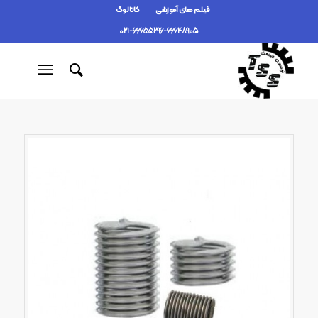
فیلم های آموزشی
کاتالوگ
021-66655296-66648905