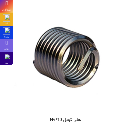
اینستاگرام
ایتا
روبیکا
نشان
بلد
هلی کویل M4*1D