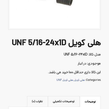
هلی کویل UNF 5/16-24x1D
مدل کالا: UNF 5/16-24x1D
موجودی: در انبار
این کالا داری حداقل 100 خرید می باشد.
Categories:
هلی کویل
,
هلی کویل UNF
توضیحات تکمیلی
نظرات (0)
توضیحات