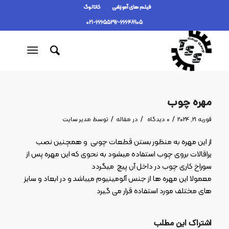
فیلم های آموزشی
کاتالوگ
021-66655296-66648905
مهره چوب
/
/
/
فوریه 21, 2024
0 دیدگاه
در
مقاله
توسط
مدیر سایت
از این مهره به منظور بستن قطعات چوبی و همچنین نصب
یراقالات بروی چوب استفاده می­شود به نحوی که این مهره پس از
سوراخ کاری چوب در داخل آن پیچ می­گردد
معمولا این مهره ها از جنس آلومینیوم می­باشد و در ابعاد و سایز
های مختلف مورد استفاده قرار می گیرد
اشتراک این مطلب